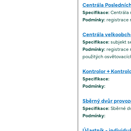
Centrála Posledníc
Specifikace:
Centrála
Podmínky:
Centrála velkoobc
Specifikace:
subjekt 
Podmínky:
registrace n
použitých osvětovacích
Kontrolor + Kontro
Specifikace:
Podmínky:
Sběrný dvůr provoz
Specifikace:
Sběrné d
Podmínky:
Účastník - individu