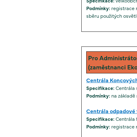
Specifikace:
velkoobc
Podmínky:
registrace n
sběru použitých osvětl
Pro Administráto
(zaměstnanci Ek
Centrála Koncových
Specifikace:
Centrála 
Podmínky:
na základě 
Centrála odpadové 
Specifikace:
Centrála 
Podmínky: